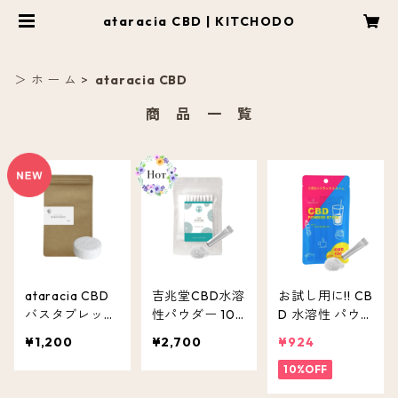
ataracia CBD | KITCHODO
＞ ホ ー ム
ataracia CBD
商 品 一 覧
ataracia CBD
吉兆堂CBD水溶
お試し用に!! CB
バスタブレット
性パウダー 10
D 水溶性 パウ
5個入 ととのい
包入 CBD 20m
ダー 5本入 CB
¥1,200
¥2,700
¥924
フローラル
g
D ( 含有量 1包 2
0mg ) 粉末 無
10%OFF
味無色