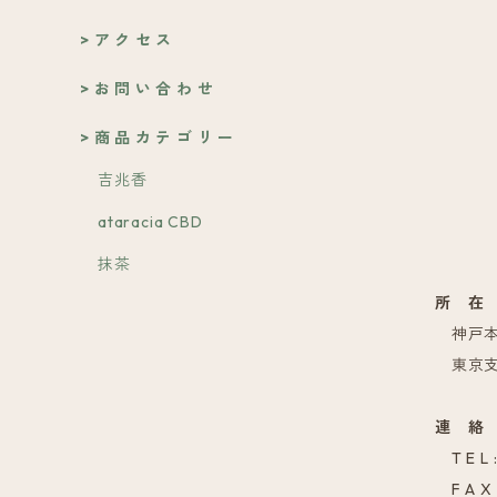
> ア ク セ ス
> お 問 い 合 わ せ
> 商 品 カ テ ゴ リ ー
吉兆香
ataracia CBD
抹茶
所 在
神戸本社
東京支社
連 絡
T E L 
F A X 