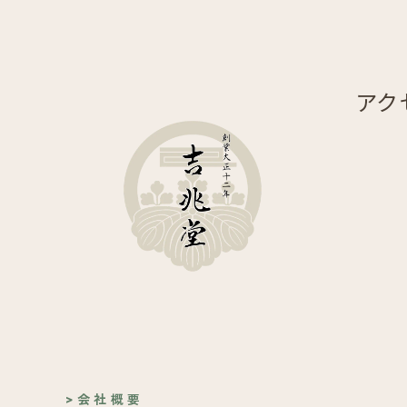
アク
> 会 社 概 要