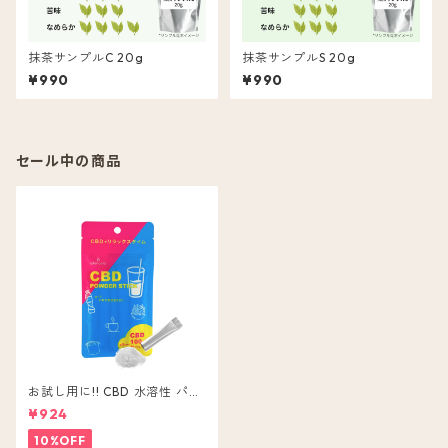
抹茶サンプルC 20g
抹茶サンプルS 20g
¥990
¥990
セール中の商品
お試し用に!! CBD 水溶性 パウ
ダー 5本入 CBD ( 含有量 1包 2
¥924
0mg ) 粉末 無味無色
10%OFF