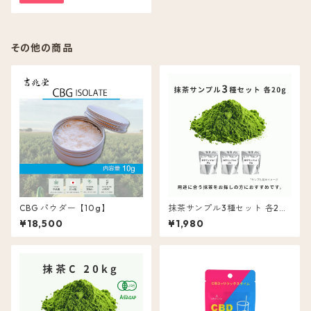
その他の商品
CBG パウダー【10g】
抹茶サンプル3種セット 各20
g
¥18,500
¥1,980