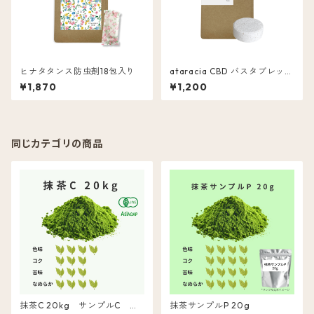
ヒナタタンス防虫剤18包入り
ataracia CBD バスタブレット
5個入 ととのい フローラル
¥1,870
¥1,200
同じカテゴリの商品
抹茶C 20kg サンプルC 同
抹茶サンプルP 20g