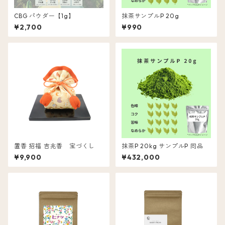
CBG パウダー【1g】
抹茶サンプルP 20g
¥2,700
¥990
置香 招福 吉兆香 宝づくし
抹茶P 20kg サンプルP 同品
¥9,900
¥432,000