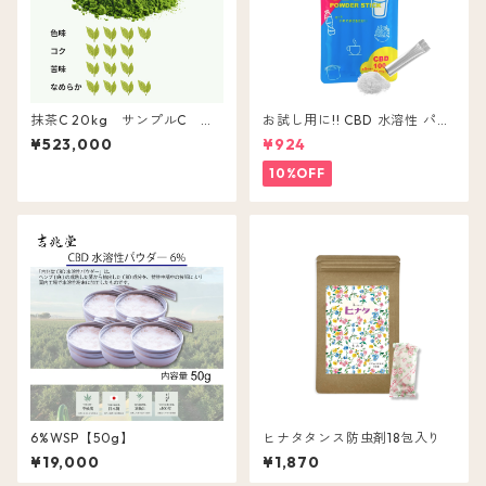
抹茶C 20kg サンプルC 同
お試し用に!! CBD 水溶性 パウ
品
ダー 5本入 CBD ( 含有量 1包 2
¥523,000
¥924
0mg ) 粉末 無味無色
10%OFF
6%WSP【50g】
ヒナタタンス防虫剤18包入り
¥19,000
¥1,870