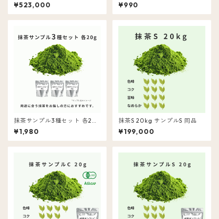
品
¥523,000
¥990
抹茶サンプル3種セット 各20
抹茶S 20kg サンプルS 同品
g
¥1,980
¥199,000