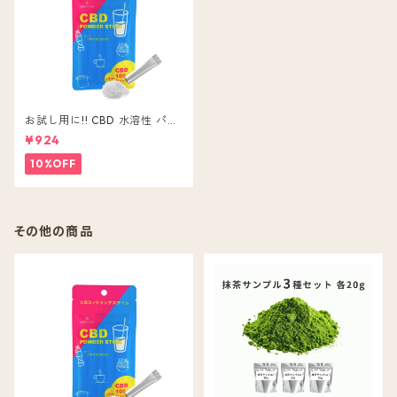
お試し用に!! CBD 水溶性 パウ
ダー 5本入 CBD ( 含有量 1包 2
¥924
0mg ) 粉末 無味無色
10%OFF
その他の商品