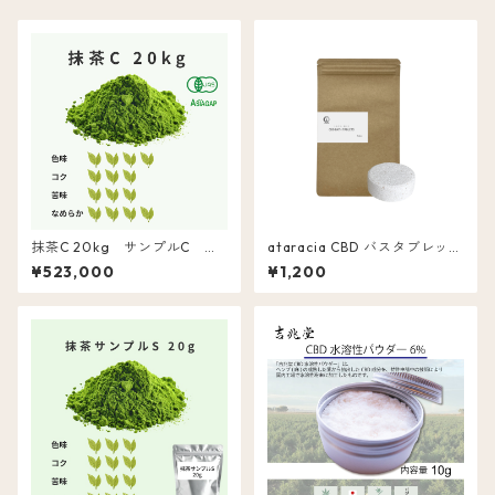
抹茶C 20kg サンプルC 同
ataracia CBD バスタブレット
品
5個入 ととのい フローラル
¥523,000
¥1,200