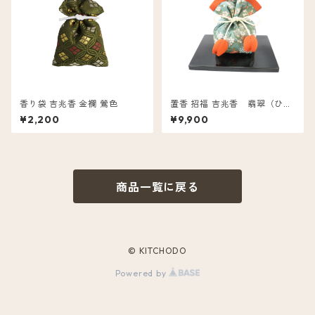
香り袋 吉兆香 金襴 鶯色
置香 招福 吉兆香 翡翠（ひす
い）
¥2,200
¥9,900
商品一覧に戻る
© KITCHODO
Powered by