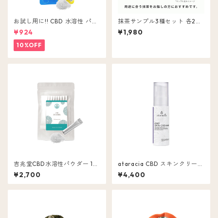
お試し用に!! CBD 水溶性 パウ
抹茶サンプル3種セット 各20
ダー 5本入 CBD ( 含有量 1包 2
g
¥924
¥1,980
0mg ) 粉末 無味無色
10%OFF
吉兆堂CBD水溶性パウダー 10
ataracia CBD スキンクリーム
包入 CBD 20mg
含有量 500mg
¥2,700
¥4,400