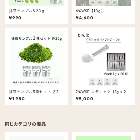
抹茶サンプルS 20g
6%WSP【10g】
¥990
¥4,600
抹茶サンプル3種セット 各20
2%WSP スティック【1g x 20
g
包】
¥1,980
¥5,000
同じカテゴリの商品