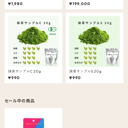
g
¥1,980
¥199,000
抹茶サンプルC 20g
抹茶サンプルS 20g
¥990
¥990
セール中の商品