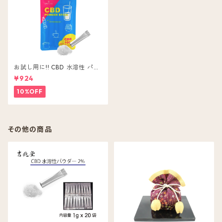
お試し用に!! CBD 水溶性 パウ
ダー 5本入 CBD ( 含有量 1包 2
¥924
0mg ) 粉末 無味無色
10%OFF
その他の商品