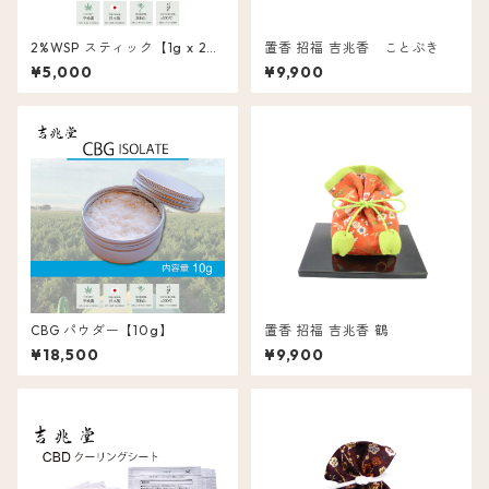
2%WSP スティック【1g x 20
置香 招福 吉兆香 ことぶき
包】
¥5,000
¥9,900
CBG パウダー【10g】
置香 招福 吉兆香 鶴
¥18,500
¥9,900