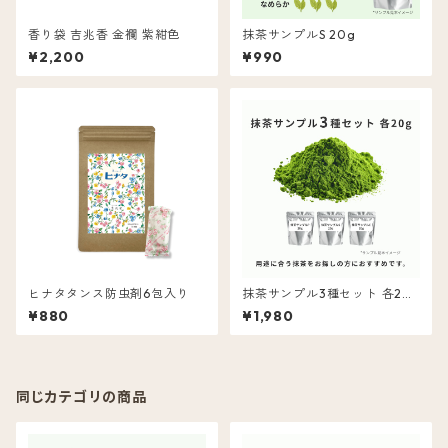
香り袋 吉兆香 金襴 紫紺色
抹茶サンプルS 20g
¥2,200
¥990
ヒナタタンス防虫剤6包入り
抹茶サンプル3種セット 各20
g
¥880
¥1,980
同じカテゴリの商品