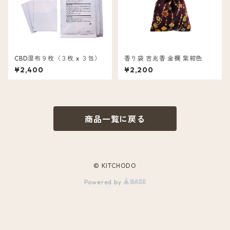
CBD湿布９枚（３枚 x ３包）
香り袋 吉兆香 金襴 紫紺色
¥2,400
¥2,200
商品一覧に戻る
© KITCHODO
Powered by