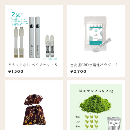
リキッドなし ベイプセット 51
吉兆堂CBD水溶性パウダー 10
0規格バッテリー マイクロUSB
包入 CBD 20mg
¥1,500
¥2,700
リキッド用アトマイザー 0.5m
l用