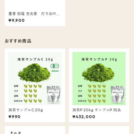
置香 招福 吉兆香 打ち出の小
槌
¥9,900
おすすめ商品
抹茶サンプルC 20g
抹茶P 20kg サンプルP 同品
¥990
¥432,000