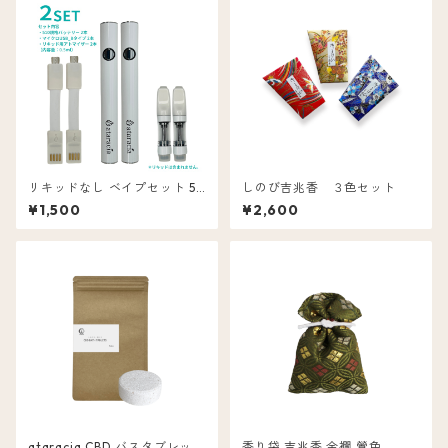
リキッドなし ベイプセット 51
しのび吉兆香 ３色セット
0規格バッテリー マイクロUSB
¥1,500
¥2,600
リキッド用アトマイザー 0.5m
l用
ataracia CBD バスタブレット
香り袋 吉兆香 金襴 鶯色