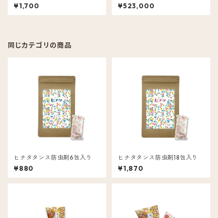
品
¥1,700
¥523,000
同じカテゴリの商品
ヒナタタンス防虫剤6包入り
ヒナタタンス防虫剤18包入り
¥880
¥1,870