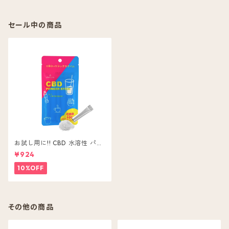
セール中の商品
お試し用に!! CBD 水溶性 パウ
ダー 5本入 CBD ( 含有量 1包 2
¥924
0mg ) 粉末 無味無色
10%OFF
その他の商品