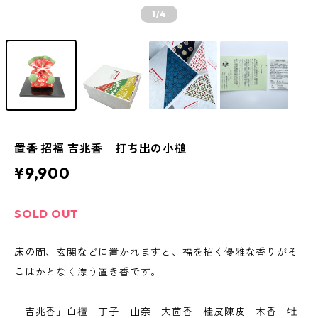
1
/4
置香 招福 吉兆香 打ち出の小槌
¥9,900
SOLD OUT
床の間、玄関などに置かれますと、福を招く優雅な香りがそ
こはかとなく漂う置き香です。
「吉兆香」白檀 丁子 山奈 大茴香 桂皮陳皮 木香 牡