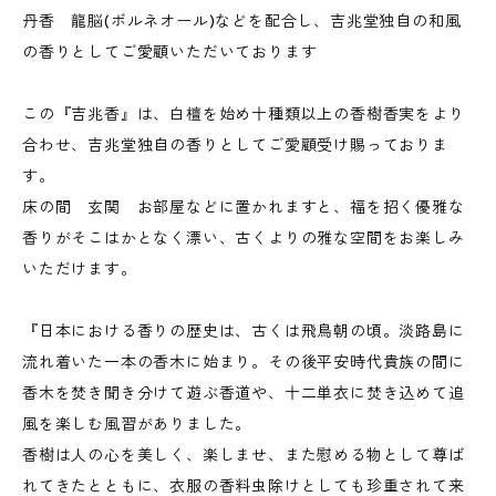
丹香 龍脳(ボルネオール)などを配合し、吉兆堂独自の和風
の香りとしてご愛顧いただいております
この『吉兆香』は、白檀を始め十種類以上の香樹香実をより
合わせ、吉兆堂独自の香りとしてご愛顧受け賜っておりま
す。
床の間 玄関 お部屋などに置かれますと、福を招く優雅な
香りがそこはかとなく漂い、古くよりの雅な空間をお楽しみ
いただけます。
『日本における香りの歴史は、古くは飛鳥朝の頃。淡路島に
流れ着いた一本の香木に始まり。その後平安時代貴族の間に
香木を焚き聞き分けて遊ぶ香道や、十二単衣に焚き込めて追
風を楽しむ風習がありました。
香樹は人の心を美しく、楽しませ、また慰める物として尊ば
れてきたとともに、衣服の香料虫除けとしても珍重されて来