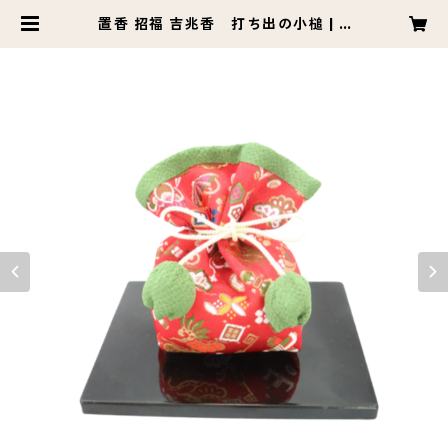
置香 招福 吉兆香 打ち出の小槌 | K
ITCHODO