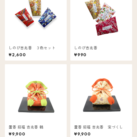
しのび吉兆香 ３色セット
しのび吉兆香
¥2,600
¥990
置香 招福 吉兆香 鶴
置香 招福 吉兆香 宝づくし
¥9,900
¥9,900