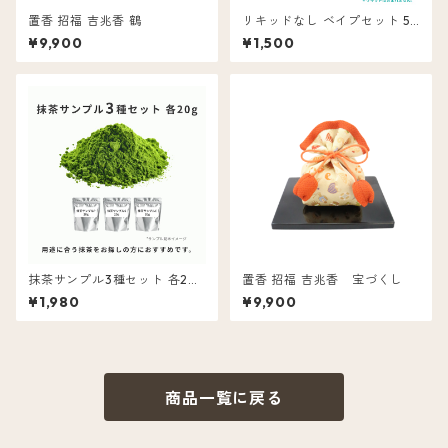
置香 招福 吉兆香 鶴
リキッドなし ベイプセット 51
0規格バッテリー マイクロUSB
¥9,900
¥1,500
リキッド用アトマイザー 0.5m
l用
抹茶サンプル3種セット 各20
置香 招福 吉兆香 宝づくし
g
¥1,980
¥9,900
商品一覧に戻る