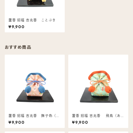
置香 招福 吉兆香 ことぶき
¥9,900
おすすめ商品
置香 招福 吉兆香 撫子色（な
置香 招福 吉兆香 飛鳥（あす
でしこ）
か）
¥9,900
¥9,900