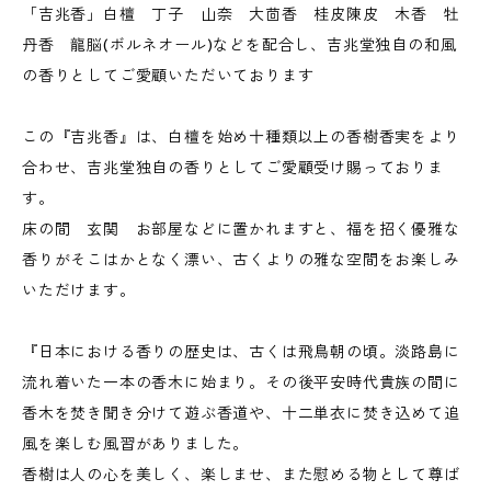
「吉兆香」白檀 丁子 山奈 大茴香 桂皮陳皮 木香 牡
丹香 龍脳(ボルネオール)などを配合し、吉兆堂独自の和風
の香りとしてご愛顧いただいております
この『吉兆香』は、白檀を始め十種類以上の香樹香実をより
合わせ、吉兆堂独自の香りとしてご愛顧受け賜っておりま
す。
床の間 玄関 お部屋などに置かれますと、福を招く優雅な
香りがそこはかとなく漂い、古くよりの雅な空間をお楽しみ
いただけます。
『日本における香りの歴史は、古くは飛鳥朝の頃。淡路島に
流れ着いた一本の香木に始まり。その後平安時代貴族の間に
香木を焚き聞き分けて遊ぶ香道や、十二単衣に焚き込めて追
風を楽しむ風習がありました。
香樹は人の心を美しく、楽しませ、また慰める物として尊ば