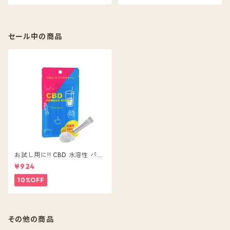
セール中の商品
お試し用に!! CBD 水溶性 パウ
ダー 5本入 CBD ( 含有量 1包 2
¥924
0mg ) 粉末 無味無色
10%OFF
その他の商品