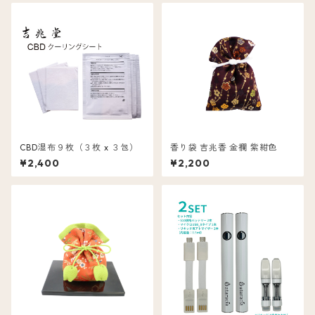
CBD湿布９枚（３枚 x ３包）
香り袋 吉兆香 金襴 紫紺色
¥2,400
¥2,200