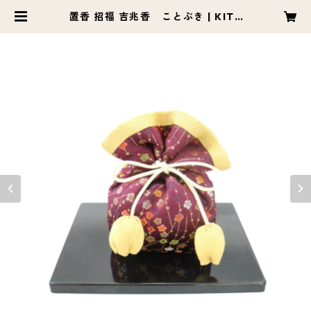
置香 招福 吉兆香 ことぶき | KITC
HODO