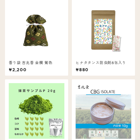
香り袋 吉兆香 金襴 鶯色
ヒナタタンス防虫剤6包入り
¥2,200
¥880