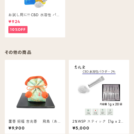
お試し用に!! CBD 水溶性 パウ
ダー 5本入 CBD ( 含有量 1包 2
¥924
0mg ) 粉末 無味無色
10%OFF
その他の商品
置香 招福 吉兆香 飛鳥（あす
2%WSP スティック【1g x 20
か）
包】
¥9,900
¥5,000