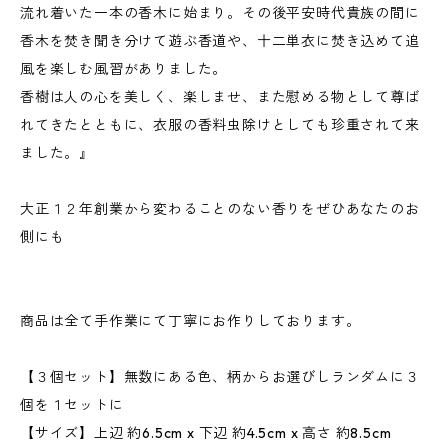
流れ着いた一本の香木に始まり。その後平安時代貴族の間に
香木を焚き聞き分けて遊ぶ香道や、十二単衣に焚き込めて追
風を楽しむ風習がありました。
香樹は人の心を美しく、楽しませ、また慰める物として尊ば
れてきたとともに、衣服の香料虫除けとしても珍重されて来
ました。』
大正１２年創業から変わることのない香りをぜひあなたのお
側にも
商品は全て手作業にて丁寧にお作りしております。
【３個セット】無数にある色、柄からお選びしランダムに３
個を１セットに
【サイズ】上辺 約6.5cm x 下辺 約4.5cm x 高さ 約8.5cm