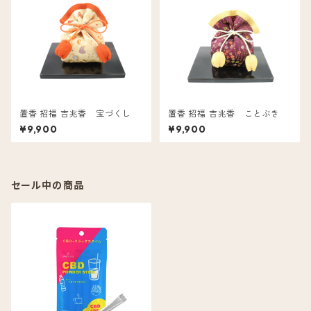
置香 招福 吉兆香 宝づくし
置香 招福 吉兆香 ことぶき
¥9,900
¥9,900
セール中の商品