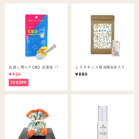
お試し用に!! CBD 水溶性 パウ
ヒナタタンス防虫剤6包入り
ダー 5本入 CBD ( 含有量 1包 2
¥924
¥880
0mg ) 粉末 無味無色
10%OFF