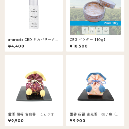
ataracia CBD リカバリークリ
CBG パウダー【10g】
ーム 含有量 500mg
¥4,400
¥18,500
置香 招福 吉兆香 ことぶき
置香 招福 吉兆香 撫子色（な
でしこ）
¥9,900
¥9,900