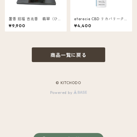
置香 招福 吉兆香 翡翠（ひす
ataracia CBD リカバリークリ
い）
ーム 含有量 500mg
¥9,900
¥4,400
商品一覧に戻る
© KITCHODO
Powered by