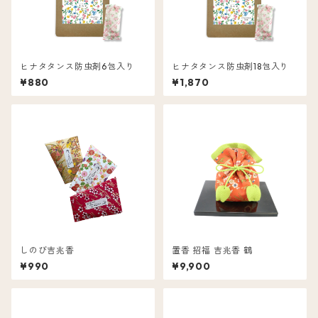
ヒナタタンス防虫剤6包入り
ヒナタタンス防虫剤18包入り
¥880
¥1,870
しのび吉兆香
置香 招福 吉兆香 鶴
¥990
¥9,900