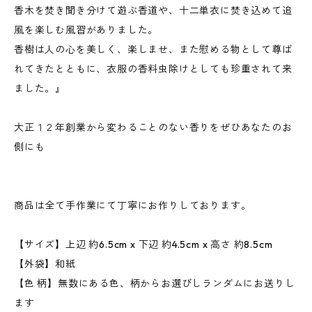
香木を焚き聞き分けて遊ぶ香道や、十二単衣に焚き込めて追
風を楽しむ風習がありました。
香樹は人の心を美しく、楽しませ、また慰める物として尊ば
れてきたとともに、衣服の香料虫除けとしても珍重されて来
ました。』
大正１２年創業から変わることのない香りをぜひあなたのお
側にも
商品は全て手作業にて丁寧にお作りしております。
【サイズ】上辺 約6.5cm x 下辺 約4.5cm x 高さ 約8.5cm
【外袋】和紙
【色 柄】無数にある色、柄からお選びしランダムにお送りし
ます