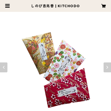
しのび吉兆香 | KITCHODO