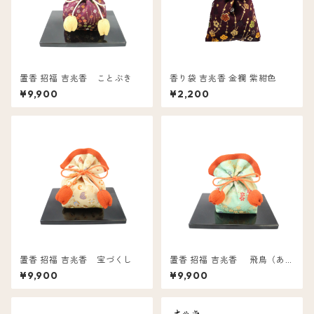
置香 招福 吉兆香 ことぶき
香り袋 吉兆香 金襴 紫紺色
¥9,900
¥2,200
置香 招福 吉兆香 宝づくし
置香 招福 吉兆香 飛鳥（あす
か）
¥9,900
¥9,900