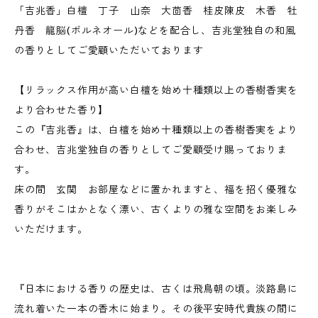
「吉兆香」白檀 丁子 山奈 大茴香 桂皮陳皮 木香 牡
丹香 龍脳(ボルネオール)などを配合し、吉兆堂独自の和風
の香りとしてご愛顧いただいております
【リラックス作用が高い白檀を始め十種類以上の香樹香実を
より合わせた香り】
この『吉兆香』は、白檀を始め十種類以上の香樹香実をより
合わせ、吉兆堂独自の香りとしてご愛顧受け賜っておりま
す。
床の間 玄関 お部屋などに置かれますと、福を招く優雅な
香りがそこはかとなく漂い、古くよりの雅な空間をお楽しみ
いただけます。
『日本における香りの歴史は、古くは飛鳥朝の頃。淡路島に
流れ着いた一本の香木に始まり。その後平安時代貴族の間に