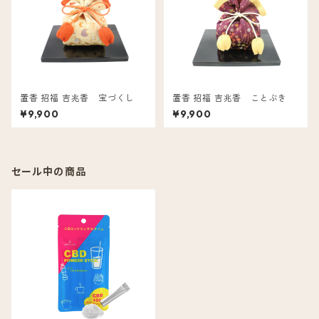
置香 招福 吉兆香 宝づくし
置香 招福 吉兆香 ことぶき
¥9,900
¥9,900
セール中の商品