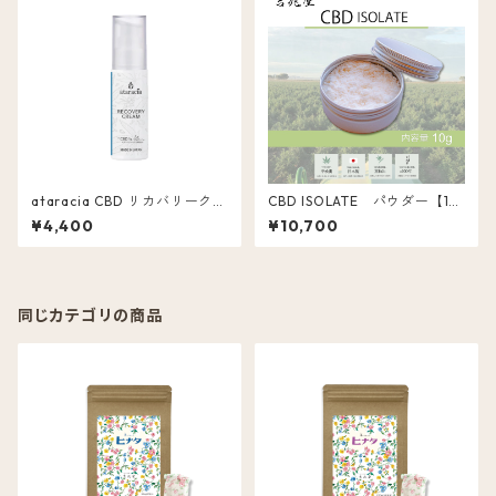
ataracia CBD リカバリークリ
CBD ISOLATE パウダー【10
ーム 含有量 500mg
g】
¥4,400
¥10,700
同じカテゴリの商品