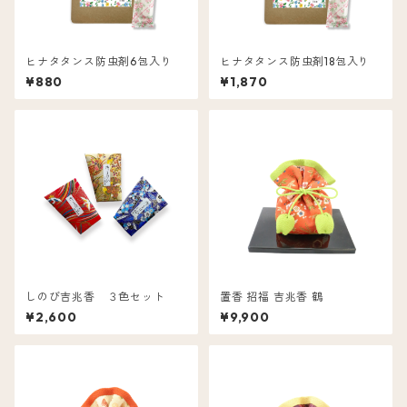
ヒナタタンス防虫剤6包入り
ヒナタタンス防虫剤18包入り
¥880
¥1,870
しのび吉兆香 ３色セット
置香 招福 吉兆香 鶴
¥2,600
¥9,900