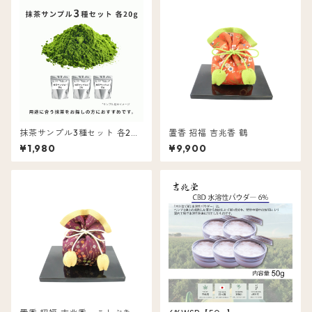
抹茶サンプル3種セット 各20
置香 招福 吉兆香 鶴
g
¥1,980
¥9,900