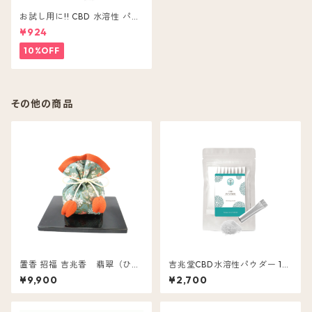
お試し用に!! CBD 水溶性 パウ
ダー 5本入 CBD ( 含有量 1包 2
¥924
0mg ) 粉末 無味無色
10%OFF
その他の商品
置香 招福 吉兆香 翡翠（ひす
吉兆堂CBD水溶性パウダー 10
い）
包入 CBD 20mg
¥9,900
¥2,700